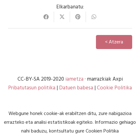
Elkarbanatu:
< Atzera
CC-BY-SA 2019-2020
iametza
· marrazkiak Axpi
Pribatutasun politika
|
Datuen babesa
|
Cookie Politika
Webgune honek cookie-ak erabiltzen ditu, zure nabigazioa
errazteko eta analisi estatistikoak egiteko. Informazio gehiago
nahi baduzu, kontsultatu gure
Cookien Politika