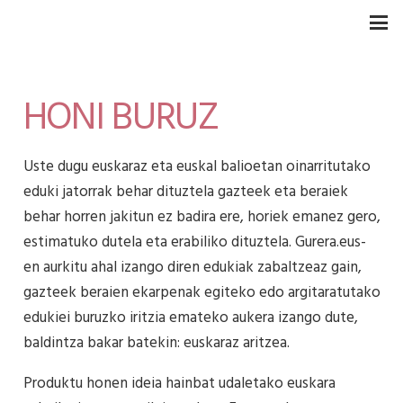
HONI BURUZ
Uste dugu euskaraz eta euskal balioetan oinarritutako
eduki jatorrak behar dituztela gazteek eta beraiek
behar horren jakitun ez badira ere, horiek emanez gero,
estimatuko dutela eta erabiliko dituztela. Gurera.eus-
en aurkitu ahal izango diren edukiak zabaltzeaz gain,
gazteek beraien ekarpenak egiteko edo argitaratutako
edukiei buruzko iritzia emateko aukera izango dute,
baldintza bakar batekin: euskaraz aritzea.
Produktu honen ideia hainbat udaletako euskara