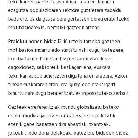
teknikariren partetik jaso dugu. Egun euskararen
ezagutza populazioaren sektore guztietara zabaldu
bada ere, ez da gauza bera gertatzen berau erabiltzeko
motibazioarekin, bereziki gazteen artean.
Proiektu honen bidez 12-16 urte bitarteko gazteen
motibazioa indartu edo sustatu nahi dugu, batez ere,
hori baita une honetan hizkuntzaren erabilerari
dagokionez, sektorerik kezkagarriena, euskara
teknikari askok adierazten digutenaren arabera. Azken
finean euskararen erabilera ‘guay’ edo erakargarri
bihurtu nahi dugu beraientzat, ez inposatutako zerbait.
Gazteek erreferentziak mundu globalizatu bateko
eragin modura jasotzen dituzte; sare sozialetatik
etenik gabe banatzen dira abestiak, txantxak,
jokoak… edo dena delakoak, batez ere bideoen bidez.