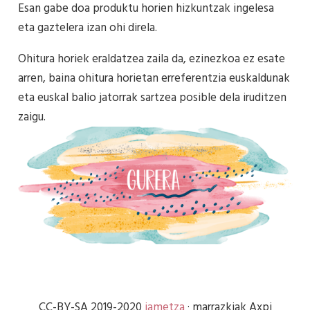
Esan gabe doa produktu horien hizkuntzak ingelesa
eta gaztelera izan ohi direla.
Ohitura horiek eraldatzea zaila da, ezinezkoa ez esate
arren, baina ohitura horietan erreferentzia euskaldunak
eta euskal balio jatorrak sartzea posible dela iruditzen
zaigu.
CC-BY-SA 2019-2020
iametza
· marrazkiak Axpi