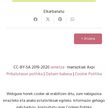
Elkarbanatu:
< Atzera
CC-BY-SA 2019-2020
iametza
· marrazkiak Axpi
Pribatutasun politika
|
Datuen babesa
|
Cookie Politika
Webgune honek cookie-ak erabiltzen ditu, zure nabigazioa
errazteko eta analisi estatistikoak egiteko. Informazio gehiago
nahi baduzu, kontsultatu gure
Cookien Politika