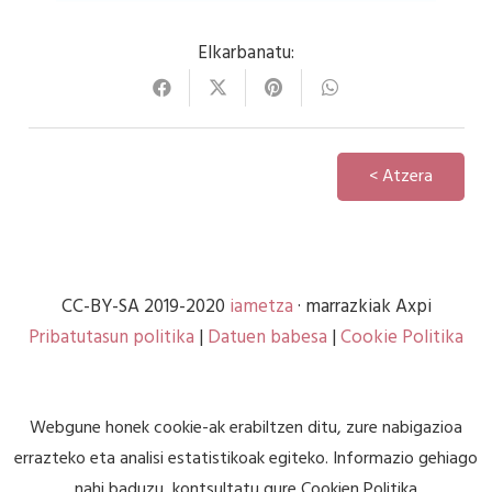
Elkarbanatu:
< Atzera
CC-BY-SA 2019-2020
iametza
· marrazkiak Axpi
Pribatutasun politika
|
Datuen babesa
|
Cookie Politika
Webgune honek cookie-ak erabiltzen ditu, zure nabigazioa
errazteko eta analisi estatistikoak egiteko. Informazio gehiago
nahi baduzu, kontsultatu gure
Cookien Politika