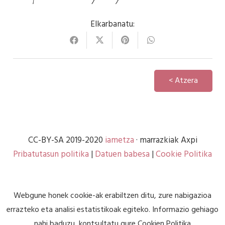
Elkarbanatu:
< Atzera
CC-BY-SA 2019-2020
iametza
· marrazkiak Axpi
Pribatutasun politika
|
Datuen babesa
|
Cookie Politika
Webgune honek cookie-ak erabiltzen ditu, zure nabigazioa
errazteko eta analisi estatistikoak egiteko. Informazio gehiago
nahi baduzu, kontsultatu gure
Cookien Politika