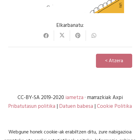
Elkarbanatu:
< Atzera
CC-BY-SA 2019-2020
iametza
· marrazkiak Axpi
Pribatutasun politika
|
Datuen babesa
|
Cookie Politika
Webgune honek cookie-ak erabiltzen ditu, zure nabigazioa