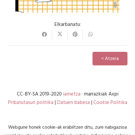
Elkarbanatu:
< Atzera
CC-BY-SA 2019-2020
iametza
· marrazkiak Axpi
Pribatutasun politika
|
Datuen babesa
|
Cookie Politika
Webgune honek cookie-ak erabiltzen ditu, zure nabigazioa